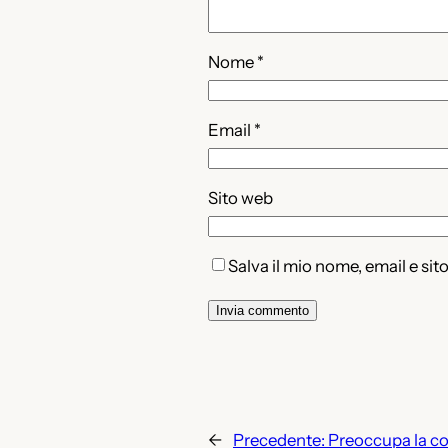
Nome
*
Email
*
Sito web
Salva il mio nome, email e si
←
Precedente:
Preoccupa la co