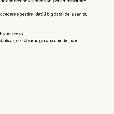
 che creano le condizioni per amministrare
edere e gestire i dati (i big data) della sanità,
i ha un senso.
ubblica ( ne abbiamo già una quindicina in