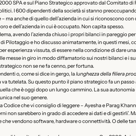
up2000 SPA e sul Piano Strategico approvato dal Comitato di 
olitici. I 600 dipendenti della società si stanno preoccupand
 ma anche di quello dell’azienda in cui si riconoscono con 
avoro e dell’azienda in cui è occupato. Non capita spesso.
a, avendo l’azienda chiuso i propri bilanci in pareggio per 
 di Pilotaggio e ho discusso animatamente, in questi mesi, con 
 per esperienza vissuta, di essere nella condizione di dare una
e messe in giro in modo diffamatorio sui nostri bilanci e i sui
strategico non se ne fa cenno, per fortuna.
denti o, come si dice in gergo, la
lunghezza della filiera prod
à va tutelata. Su questo punto il piano strategico fa un passo 
. Quella che è oggi dopo un lungo cammino. La sua autonomia 
 unica nel suo genere.
da Codice che vi consiglio di leggere – Ayesha e Parag Khanna
rni non sarebbero in grado di accedere ai dati e di gestirli’. M
e che vendono software, hardware o connettività. O delle ta