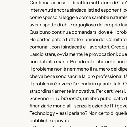
Continua, acceso, il dibattito sul futuro di C
intervenuti ancora sindacalisti ed esponenti p
come spesso si legge e come sarebbe naturale –
aver rispetto di chi è orgoglioso del proprio l
Qualcuno continua domandarsi dove è il problem
Ho partecipato a tutte le riunioni del Comitato
comunali, con i sindacati e i lavoratori. Credo,
Lascio stare, ovviamente, le provocazioni: quell
con dati alla mano. Prendo atto che nel piano 
Il problema non è nemmeno il numero dei dipen
che va bene sono sacri e la loro professionalit
Il problema è invece l’azienda in quanto tale
straordinariamente innovativa. Per certi versi,
Scrivono – in
L’età ibrida
, un libro pubblicato 
finanziarie mondiali: ‘senza le aziende IT i gove
Technology – essi parlano? Non certo di quell
pubbliche e private.