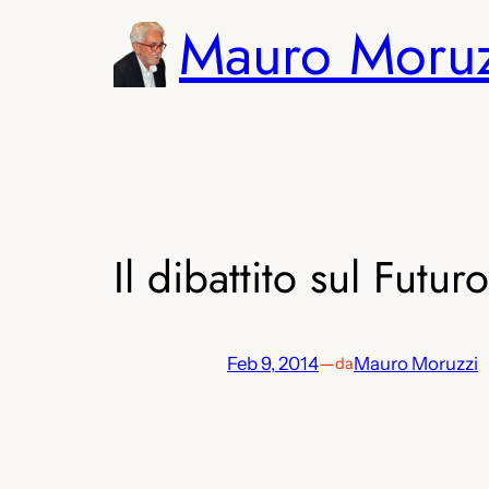
Vai
Mauro Moru
al
contenuto
Il dibattito sul Fut
Feb 9, 2014
—
Mauro Moruzzi
da