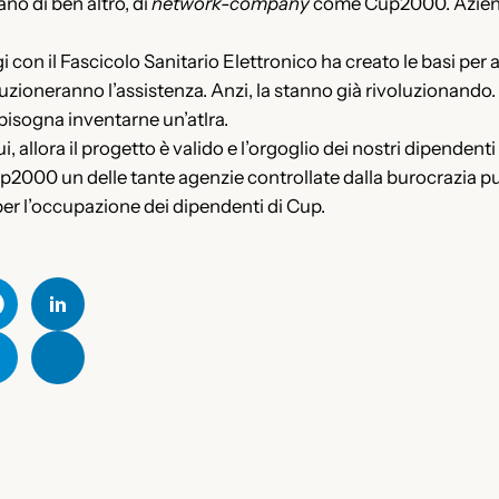
ano di ben altro, di
network-company
come Cup2000. Aziende
con il Fascicolo Sanitario Elettronico ha creato le basi per acc
uzioneranno l’assistenza. Anzi, la stanno già rivoluzionando.
 bisogna inventarne un’atlra.
i, allora il progetto è valido e l’orgoglio dei nostri dipendent
up2000 un delle tante agenzie controllate dalla burocrazia p
per l’occupazione dei dipendenti di Cup.