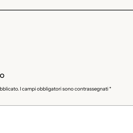
to
ubblicato.
I campi obbligatori sono contrassegnati
*