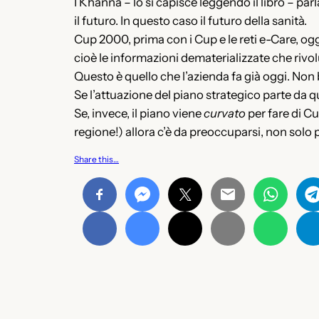
I Khanna – lo si capisce leggendo il libro – parl
il futuro. In questo caso il futuro della sanità.
Cup 2000, prima con i Cup e le reti e-Care, oggi 
cioè le informazioni dematerializzate che rivol
Questo è quello che l’azienda fa già oggi. Non
Se l’attuazione del piano strategico parte da qu
Se, invece, il piano viene
curvato
per fare di C
regione!) allora c’è da preoccuparsi, non solo 
Share this…