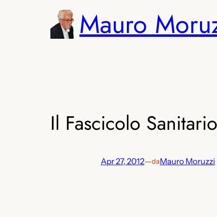
Vai
Mauro Moru
al
contenuto
Il Fascicolo Sanitar
Apr 27, 2012
—
Mauro Moruzzi
da