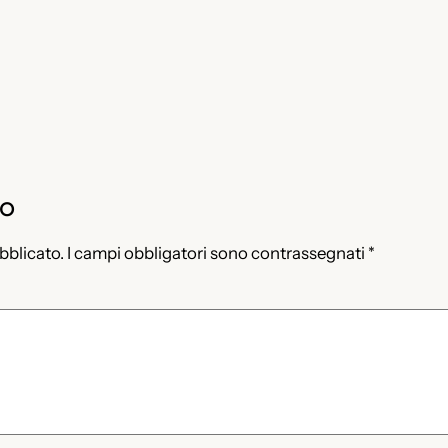
to
ubblicato.
I campi obbligatori sono contrassegnati
*