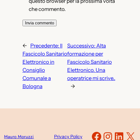
questo browser per la prossima volta
che commento.
←
Precedente:
Il
Successivo:
Alta
Fascicolo Sanitario
formazione per
Elettronico in
Fascicolo Sanitario
Consiglio
Elettronico. Una
Comunale a
operatrice mi scrive..
Bologna
→
Faceboo
Instag
Link
X
Mauro Moruzzi
Privacy Policy