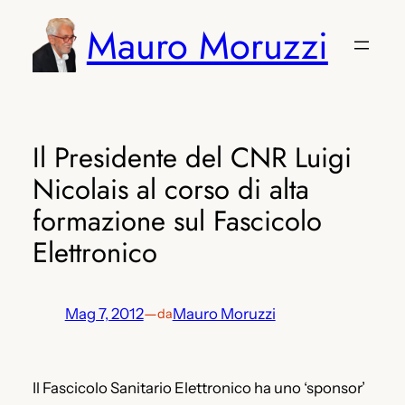
Vai
Mauro Moruzzi
al
contenuto
Il Presidente del CNR Luigi
Nicolais al corso di alta
formazione sul Fascicolo
Elettronico
Mag 7, 2012
—
Mauro Moruzzi
da
Il Fascicolo Sanitario Elettronico ha uno ‘sponsor’