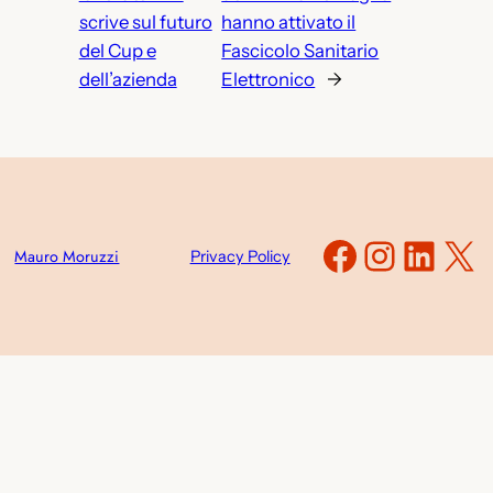
scrive sul futuro
hanno attivato il
del Cup e
Fascicolo Sanitario
dell’azienda
Elettronico
→
Faceboo
Instag
Link
X
Mauro Moruzzi
Privacy Policy