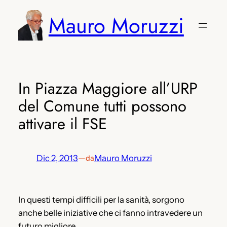
Vai
Mauro Moruzzi
al
contenuto
In Piazza Maggiore all’URP
del Comune tutti possono
attivare il FSE
Dic 2, 2013
—
Mauro Moruzzi
da
In questi tempi difficili per la sanità, sorgono
anche belle iniziative che ci fanno intravedere un
futuro migliore.