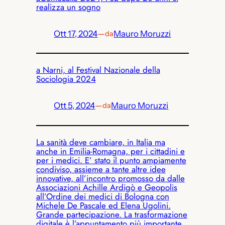
realizza un sogno
Ott 17, 2024
—
Mauro Moruzzi
da
a Narni, al Festival Nazionale della
Sociologia 2024
Ott 5, 2024
—
Mauro Moruzzi
da
La sanità deve cambiare, in Italia ma
anche in Emilia-Romagna, per i cittadini e
per i medici. E’ stato il punto ampiamente
condiviso, assieme a tante altre idee
innovative, all’incontro promosso da dalle
Associazioni Achille Ardigò e Geopolis
all’Ordine dei medici di Bologna con
Michele De Pascale ed Elena Ugolini.
Grande partecipazione. La trasformazione
digitale è l’appuntamento più importante