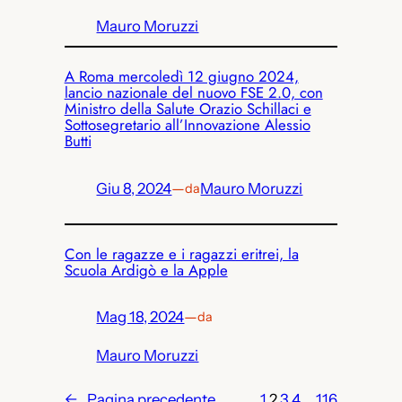
Mauro Moruzzi
A Roma mercoledì 12 giugno 2024,
lancio nazionale del nuovo FSE 2.0, con
Ministro della Salute Orazio Schillaci e
Sottosegretario all’Innovazione Alessio
Butti
Giu 8, 2024
—
Mauro Moruzzi
da
Con le ragazze e i ragazzi eritrei, la
Scuola Ardigò e la Apple
Mag 18, 2024
—
da
Mauro Moruzzi
←
Pagina precedente
1
2
3
4
…
116