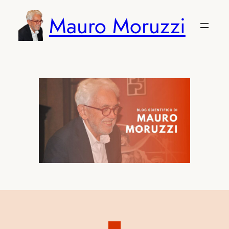
Vai
Mauro Moruzzi
al
contenuto