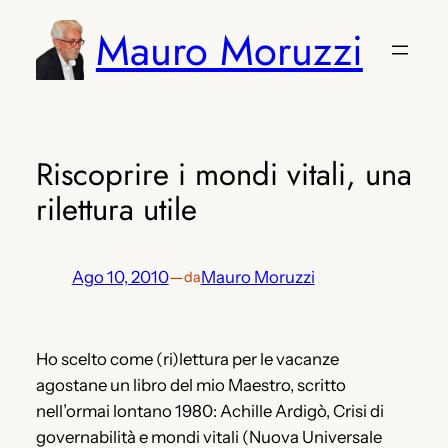
Vai
Mauro Moruzzi
al
contenuto
Riscoprire i mondi vitali, una
rilettura utile
Ago 10, 2010
—
Mauro Moruzzi
da
Ho scelto come (ri)lettura per le vacanze
agostane un libro del mio Maestro, scritto
nell’ormai lontano 1980: Achille Ardigò, Crisi di
governabilità e mondi vitali (Nuova Universale