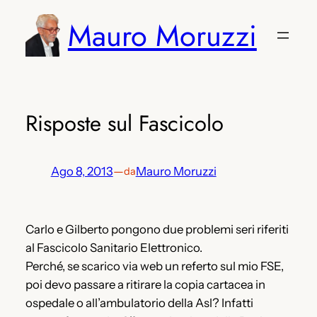
Vai
Mauro Moruzzi
al
contenuto
Risposte sul Fascicolo
Ago 8, 2013
—
Mauro Moruzzi
da
Carlo e Gilberto pongono due problemi seri riferiti
al Fascicolo Sanitario Elettronico.
Perché, se scarico via web un referto sul mio FSE,
poi devo passare a ritirare la copia cartacea in
ospedale o all’ambulatorio della Asl? Infatti