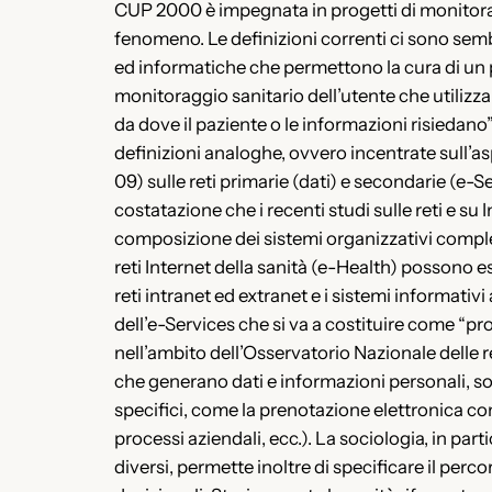
CUP 2000 è impegnata in progetti di monitorag
fenomeno. Le definizioni correnti ci sono sem
ed informatiche che permettono la cura di un paz
monitoraggio sanitario dell’utente che utilizz
da dove il paziente o le informazioni risiedan
definizioni analoghe, ovvero incentrate sull’a
09) sulle reti primarie (dati) e secondarie (e-S
costatazione che i recenti studi sulle reti e su
composizione dei sistemi organizzativi comples
reti Internet della sanità (e-Health) possono e
reti intranet ed extranet e i sistemi informativi
dell’e-Services che si va a costituire come “pr
nell’ambito dell’Osservatorio Nazionale delle r
che generano dati e informazioni personali, soci
specifici, come la prenotazione elettronica con
processi aziendali, ecc.). La sociologia, in par
diversi, permette inoltre di specificare il pe