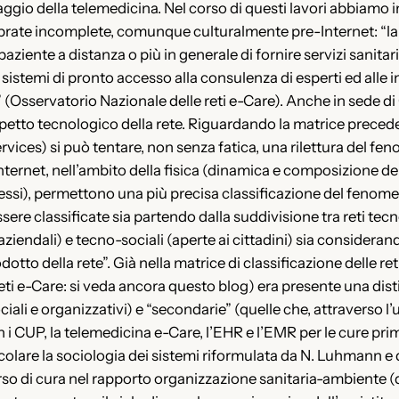
gio della telemedicina. Nel corso di questi lavori abbiamo 
brate incomplete, comunque culturalmente pre-Internet: “la
iente a distanza o più in generale di fornire servizi sanitari
a sistemi di pronto accesso alla consulenza di esperti ed all
o” (Osservatorio Nazionale delle reti e-Care). Anche in sede 
spetto tecnologico della rete. Riguardando la matrice preced
ervices) si può tentare, non senza fatica, una rilettura del fen
 Internet, nell’ambito della fisica (dinamica e composizione de
si), permettono una più precisa classificazione del fenomeno
ssere classificate sia partendo dalla suddivisione tra reti te
 aziendali) e tecno-sociali (aperte ai cittadini) sia considerand
odotto della rete”. Già nella matrice di classificazione delle 
eti e-Care: si veda ancora questo blog) era presente una disti
ali e organizzativi) e “secondarie” (quelle che, attraverso l’
 i CUP, la telemedicina e-Care, l’EHR e l’EMR per le cure prim
ticolare la sociologia dei sistemi riformulata da N. Luhmann e 
rcorso di cura nel rapporto organizzazione sanitaria-ambiente 