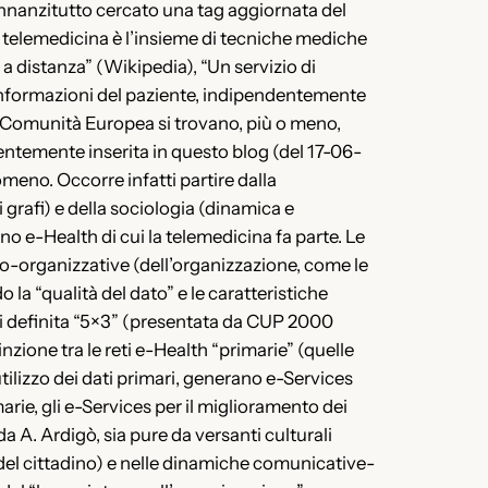
innanzitutto cercato una tag aggiornata del
 telemedicina è l’insieme di tecniche mediche
 a distanza” (Wikipedia), “Un servizio di
e informazioni del paziente, indipendentemente
di Comunità Europea si trovano, più o meno,
entemente inserita in questo blog (del 17-06-
omeno. Occorre infatti partire dalla
i grafi) e della sociologia (dinamica e
 e-Health di cui la telemedicina fa parte. Le
cno-organizzative (dell’organizzazione, come le
o la “qualità del dato” e le caratteristiche
reti definita “5×3” (presentata da CUP 2000
nzione tra le reti e-Health “primarie” (quelle
utilizzo dei dati primari, generano e-Services
arie, gli e-Services per il miglioramento dei
da A. Ardigò, sia pure da versanti culturali
(del cittadino) e nelle dinamiche comunicative-