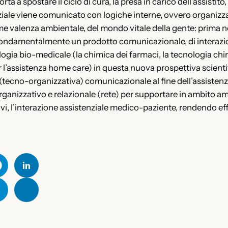
ta a spostare il ciclo di cura, la presa in carico dell’assistit
ziale viene comunicato con logiche interne, ovvero organizzat
 valenza ambientale, del mondo vitale della gente: prima nel
 fondamentalmente un prodotto comunicazionale, di interazio
logia bio-medicale (la chimica dei farmaci, la tecnologia chir
 l’assistenza home care) in questa nuova prospettiva scientific
tà (tecno-organizzativa) comunicazionale al fine dell’assist
organizzativo e relazionale (rete) per supportare in ambito a
i, l’interazione assistenziale medico-paziente, rendendo effi