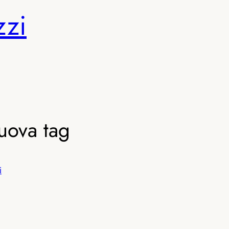
zzi
uova tag
i