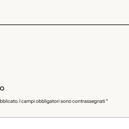
to
ubblicato.
I campi obbligatori sono contrassegnati
*