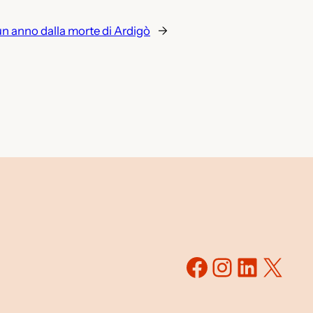
un anno dalla morte di Ardigò
→
Facebook
Instagr
Linked
X