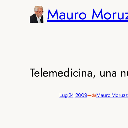
Vai
Mauro Moru
al
contenuto
Telemedicina, una n
Lug 24, 2009
—
Mauro Moruzz
da